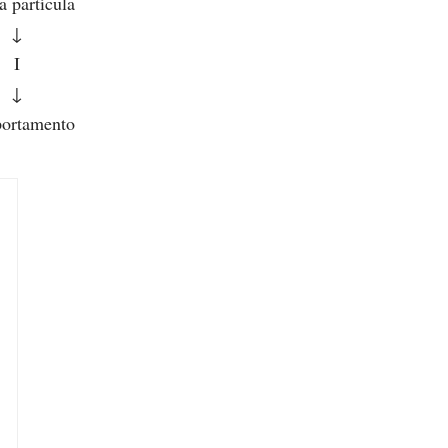
a partícula
↓
I
↓
ortamento