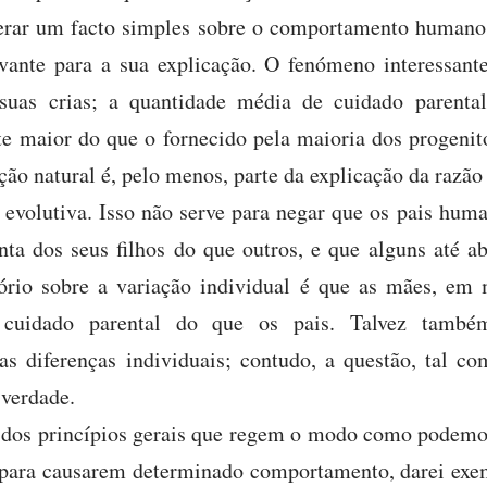
erar um facto simples sobre o comportamento humano 
evante para a sua explicação. O fenómeno interessant
uas crias; a quantidade média de cuidado parental 
 maior do que o fornecido pela maioria dos progenito
ção natural é, pelo menos, parte da explicação da razã
a evolutiva. Isso não serve para negar que os pais hum
ta dos seus filhos do que outros, e que alguns até 
otório sobre a variação individual é que as mães, em
cuidado parental do que os pais. Talvez também
tas diferenças individuais; contudo, a questão, tal c
 verdade.
s dos princípios gerais que regem o modo como podemo
para causarem determinado comportamento, darei exe