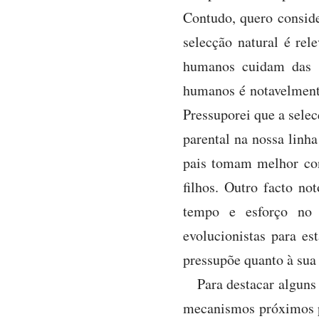
Contudo, quero consid
selecção natural é rel
humanos cuidam das s
humanos é notavelmente
Pressuporei que a selec
parental na nossa linh
pais tomam melhor con
filhos. Outro facto n
tempo e esforço no 
evolucionistas para es
pressupõe quanto à sua
Para destacar algun
mecanismos próximos 