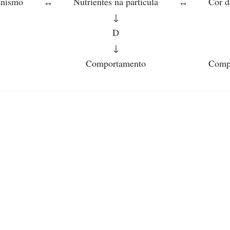
anismo
↔
Nutrientes na partícula
↔
Cor d
↓
D
↓
Comportamento
Comp