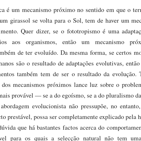
ca é um mecanismo próximo no sentido em que o ter
um girassol se volta para o Sol, tem de haver um me
mento. Quer dizer, se o fototropismo é uma adapta
fícios aos organismos, então um mecanismo pró
ambém de ter evoluído. Da mesma forma, se certos m
manos são o resultado de adaptações evolutivas, entã
entos também tem de ser o resultado da evolução. 
o dos mecanismos próximos lance luz sobre o problem
 mais provável — se a do egoísmo, se a do pluralismo d
 abordagem evolucionista não pressupõe, no entanto
to prestável, possa ser completamente explicado pela h
dúvida que há bastantes factos acerca do comportamen
vel para os quais a selecção natural não tem uma 