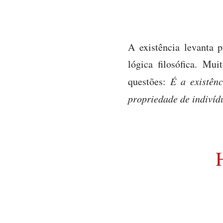
A existência levanta 
lógica filosófica. Mu
questões:
É a existên
propriedade de indivíd