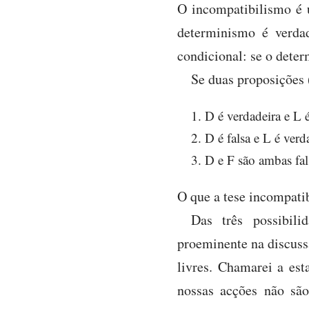
O incompatibilismo é u
determinismo é verda
condicional: se o deter
Se duas proposições (
D é verdadeira e L é
D é falsa e L é verd
D e F são ambas fal
O que a tese incompatib
Das três possibil
proeminente na discuss
livres. Chamarei a est
nossas acções não sã