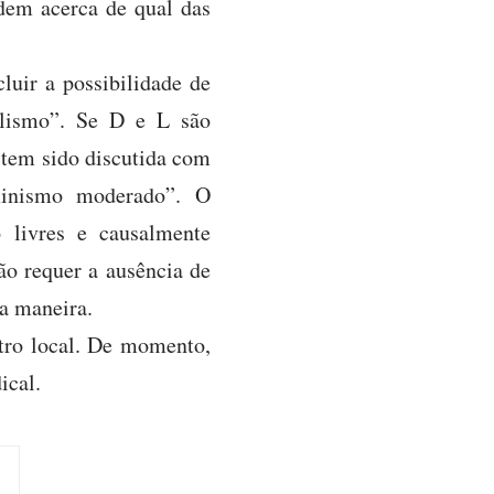
dem acerca de qual das
luir a possibilidade de
ilismo”. Se D e L são
 tem sido discutida com
rminismo moderado”. O
livres e causalmente
não requer a ausência de
a maneira.
tro local. De momento,
ical.