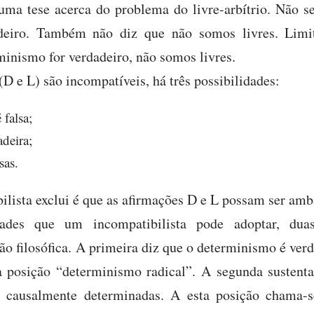
ma tese acerca do problema do livre-arbítrio. Não se
deiro. Também não diz que não somos livres. Limi
minismo for verdadeiro, não somos livres.
D e L) são incompatíveis, há três possibilidades:
 falsa;
adeira;
sas.
ilista exclui é que as afirmações D e L possam ser amb
idades que um incompatibilista pode adoptar, d
ão filosófica. A primeira diz que o determinismo é ver
a posição “determinismo radical”. A segunda sustent
o causalmente determinadas. A esta posição chama-s