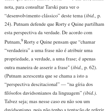
nota, para consultar Tarski para ver o
“desenvolvimento clássico” deste tema (
ibid.,
p.
24). Putnam defende que Rorty e Quine partilham
esta perspectiva da verdade. De acordo com
9
Putnam,
Rorty e Quine pensam que “chamar
“verdadeira” a uma frase não é atribuir uma
propriedade, a verdade, a uma frase; é apenas
outra maneira de asserir a frase" (
ibid.,
p. 62).
(Putnam acrescenta que se chama a isto a
“perspectiva descitacional” — “na gíria dos
filósofos davidsonianos da linguagem”
(ibid.).
Talvez seja; mas nesse caso eu não sou um
davidsoniano, pois não tenho a tentação de referir