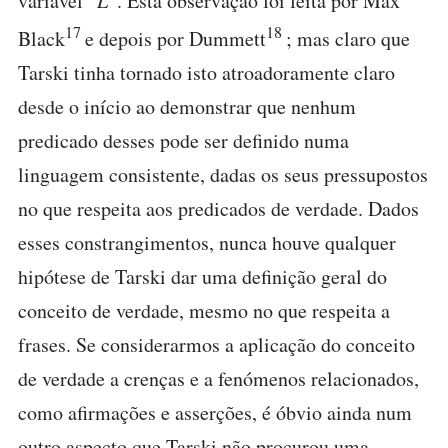
variável “
L
”. Esta observação foi feita por Max
17
18
Black
e depois por Dummett
; mas claro que
Tarski tinha tornado isto atroadoramente claro
desde o início ao demonstrar que nenhum
predicado desses pode ser definido numa
linguagem consistente, dadas os seus pressupostos
no que respeita aos predicados de verdade. Dados
esses constrangimentos, nunca houve qualquer
hipótese de Tarski dar uma definição geral do
conceito de verdade, mesmo no que respeita a
frases. Se considerarmos a aplicação do conceito
de verdade a crenças e a fenómenos relacionados,
como afirmações e asserções, é óbvio ainda num
outro aspecto que Tarski não procurou uma