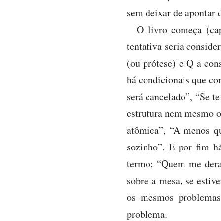
sem deixar de apontar d
O livro começa (cap
tentativa seria conside
(ou prótese) e Q a con
há condicionais que con
será cancelado”, “Se t
estrutura nem mesmo o 
atômica”, “A menos qu
sozinho”. E por fim h
termo: “Quem me dera s
sobre a mesa, se estiv
os mesmos problemas 
problema.