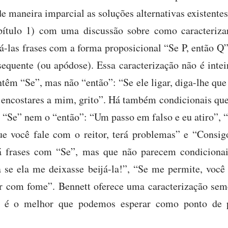
e maneira imparcial as soluções alternativas existentes
ítulo 1) com uma discussão sobre como caracteriza
rá-las frases com a forma proposicional “Se P, então Q
sequente (ou apódose). Essa caracterização não é inte
têm “Se”, mas não “então”: “Se ele ligar, diga-lhe que 
e encostares a mim, grito”. Há também condicionais qu
“Se” nem o “então”: “Um passo em falso e eu atiro”,
e você fale com o reitor, terá problemas” e “Consigo
á frases com “Se”, mas que não parecem condicionai
e ela me deixasse beijá-la!”, “Se me permite, você 
er com fome”. Bennett oferece uma caracterização se
é o melhor que podemos esperar como ponto de p