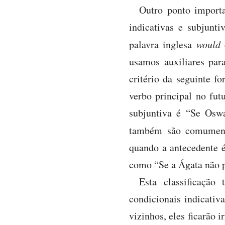
Outro ponto importa
indicativas e subjunti
palavra inglesa
would
c
usamos auxiliares par
critério da seguinte f
verbo principal no futu
subjuntiva é “Se Oswa
também são comumen
quando a antecedente é 
como “Se a Ágata não p
Esta classificaçã
condicionais indicativ
vizinhos, eles ficarão 