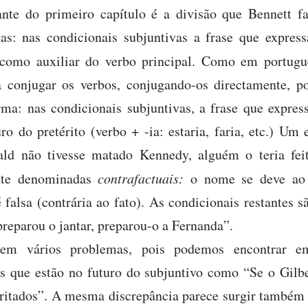
nte do primeiro capítulo é a divisão que Bennett f
vas: nas condicionais subjuntivas a frase que expre
omo auxiliar do verbo principal. Como em portuguê
a conjugar os verbos, conjugando-os directamente, po
orma: nas condicionais subjuntivas, a frase que expre
ro do pretérito (verbo + -ia: estaria, faria, etc.) U
ld não tivesse matado Kennedy, alguém o teria feit
te denominadas
contrafactuais:
o nome se deve ao 
falsa (contrária ao fato). As condicionais restantes sã
reparou o jantar, preparou-o a Fernanda”.
o tem vários problemas, pois podemos encontrar 
as que estão no futuro do subjuntivo como “Se o Gilbe
irritados”. A mesma discrepância parece surgir também 