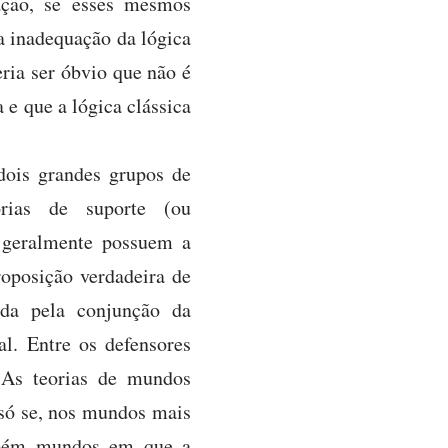
ação, se esses mesmos
na inadequação da lógica
ria ser óbvio que não é
 e que a lógica clássica
dois grandes grupos de
orias de suporte (ou
e geralmente possuem a
roposição verdadeira de
tada pela conjunção da
l. Entre os defensores
 As teorias de mundos
 só se, nos mundos mais
ambém mundos em que a