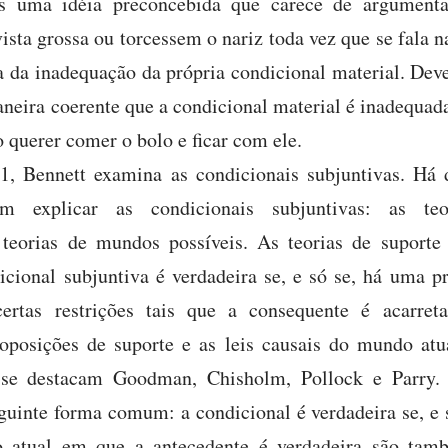
is uma idéia preconcebida que carece de argument
vista grossa ou torcessem o nariz toda vez que se fala 
a da inadequação da própria condicional material. Deve
neira coerente que a condicional material é inadequada
 querer comer o bolo e ficar com ele.
1, Bennett examina as condicionais subjuntivas. Há 
em explicar as condicionais subjuntivas: as te
s teorias de mundos possíveis. As teorias de suport
icional subjuntiva é verdadeira se, e só se, há uma p
certas restrições tais que a consequente é acarre
oposições de suporte e as leis causais do mundo atua
 se destacam Goodman, Chisholm, Pollock e Parry.
guinte forma comum: a condicional é verdadeira se, e
 atual em que a antecedente é verdadeira são t