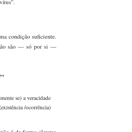
vírus”.
a condição suficiente.
 não são — só por si —
e”
omente se) a veracidade
existência /ocorrência)
 não é de forma alguma