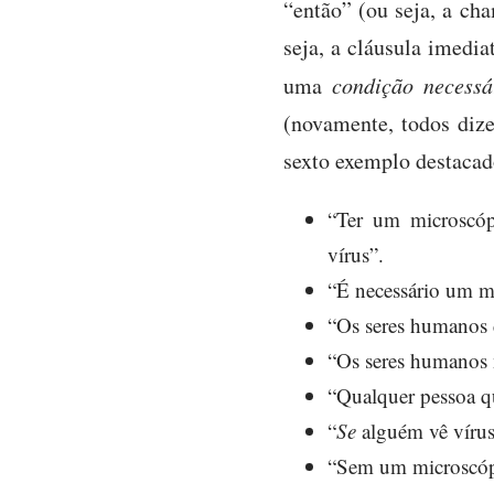
“então” (ou seja, a ch
seja, a cláusula imedia
uma
condição necessá
(novamente, todos diz
sexto exemplo destacad
“Ter um microscóp
vírus”.
“É necessário um mi
“Os seres humanos d
“Os seres humanos 
“Qualquer pessoa q
“
Se
alguém vê víru
“Sem um microscópi