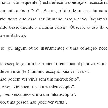
amada “consequente”) estabelece a condição necessária
tamente após o “se”). Assim, o fato de um ser humano 
ria para
que esse ser humano esteja vivo. Vejamos
endo basicamente a mesma coisa). Observe o uso da es
o em itálico):
io (ou algum outro instrumento) é uma condição neces
croscópio (ou um instrumento semelhante) para ver vírus”
evem usar (ter) um microscópio para ver vírus”.
não podem ver vírus sem um microscópio”.
ue veja vírus tem (usa) um microscópio”.
s,
então
essa pessoa usa um microscópio”.
o, uma pessoa não pode ver vírus”.