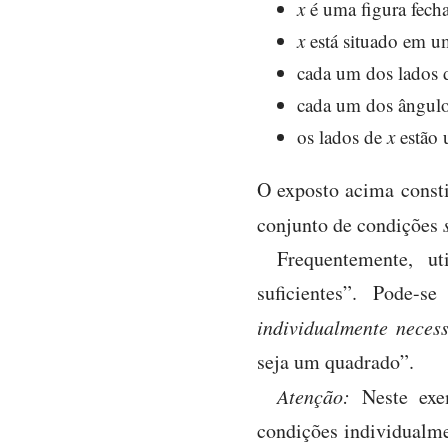
x
é uma figura fech
x
está situado em u
cada um dos lados
cada um dos ângulo
os lados de
x
estão 
O exposto acima const
conjunto de condições
Frequentemente, ut
suficientes”. Pode-
individualmente neces
seja um quadrado”.
Atenção:
Neste exem
condições individualme