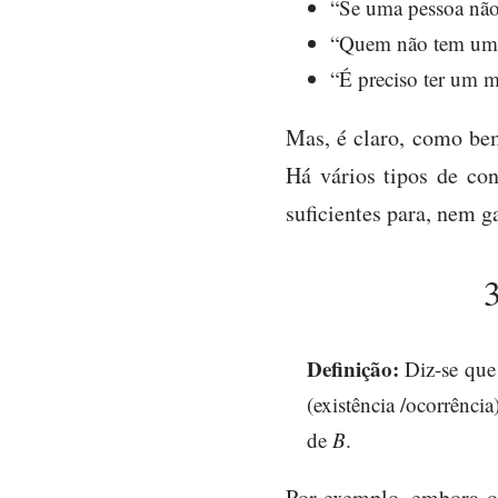
“Se uma pessoa não 
“Quem não tem um 
“É preciso ter um m
Mas, é claro, como be
Há vários tipos de co
suficientes para, nem g
3
Definição:
Diz-se qu
(existência /ocorrênci
de
B
.
Por exemplo, embora o