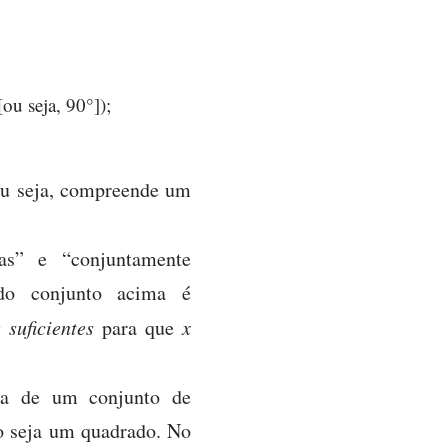
ou seja, 90°]);
ou seja, compreende um
ias” e “conjuntamente
 do conjunto acima é
 suficientes
para que
x
ta de um conjunto de
go seja um quadrado. No