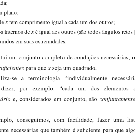
ada;
m plano;
 de
x
tem comprimento igual a cada um dos outros;
s internos de
x
é igual aos outros (são todos ângulos retos [
unidos em suas extremidades.
itui um conjunto completo de condições necessárias; 
suficientes
para que
x
seja um quadrado.
iliza-se a terminologia “individualmente necessár
se dizer, por exemplo: “cada um dos elementos
sário
e, considerados em conjunto, são
conjuntamente
plo, conseguimos, com facilidade, fazer uma lis
nte necessárias que também é suficiente para que al