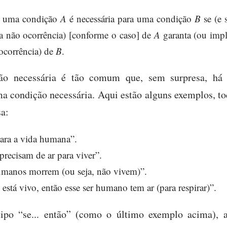
e uma condição
A
é necessária para uma condição
B
se (e 
 a não ocorrência) [conforme o caso] de
A
garanta (ou impl
 ocorrência) de
B
.
ão necessária é tão comum que, sem surpresa, há
ma condição necessária. Aqui estão alguns exemplos, 
a:
para a vida humana”.
recisam de ar para viver”.
humanos morrem (ou seja, não vivem)”.
stá vivo, então esse ser humano tem ar (para respirar)”.
ipo “se... então” (como o último exemplo acima), a