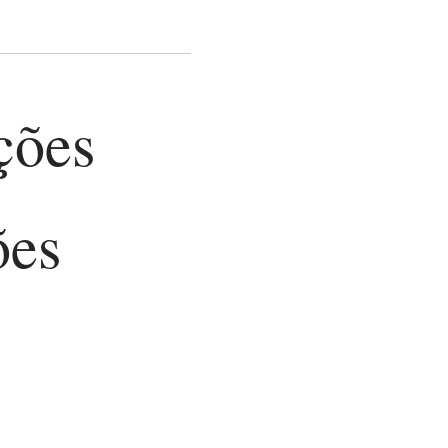
ções
ões