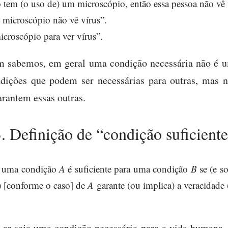
tem (o uso de) um microscópio, então essa pessoa não vê 
microscópio não vê vírus”.
icroscópio para ver vírus”.
m sabemos, em geral uma condição necessária não é um
ndições que podem ser necessárias para outras, mas
arantem essas outras.
. Definição de “condição suficient
e uma condição
A
é suficiente para uma condição
B
se (e s
a) [conforme o caso] de
A
garante (ou implica) a veracidade (
 ar seja uma condição necessária para a vida humana,