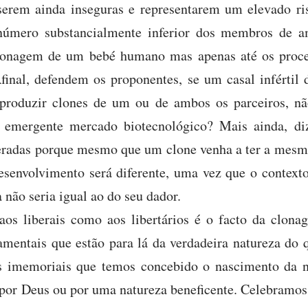
serem ainda inseguras e representarem um elevado r
úmero substancialmente inferior dos membros de a
 clonagem de um bebé humano mas apenas até os proc
final, defendem os proponentes, se um casal infértil 
 produzir clones de um ou de ambos os parceiros, nã
o emergente mercado biotecnológico? Mais ainda, d
eradas porque mesmo que um clone venha a ter a mesma
desenvolvimento será diferente, uma vez que o context
a não seria igual ao do seu dador.
aos liberais como aos libertários é o facto da clo
amentais que estão para lá da verdadeira natureza do q
 imemoriais que temos concebido o nascimento da n
or Deus ou por uma natureza beneficente. Celebramos