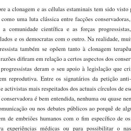
bre a clonagem e as células estaminais tem sido visto
omo uma luta clássica entre facções conservadoras, 
a a comunidade científica e as forças progressista
ados e os democratas com o outro. Na realidade, mui
gressista também se opõem tanto à clonagem terapê
 razões difiram em relação a certos aspectos dos conse
s progressistas deram o seu apoio à legislação que c
gem reprodutiva. Entre os signatários da petição ant
 e activistas mais respeitados dos actuais círculos de e
 conservadora é bem entendida, nenhuma ou quase ne
omunicação ou nos debates públicos ao porquê de alg
m de embriões humanos com o fim específico de os 
ara experiências médicas ou para possibilitar o n