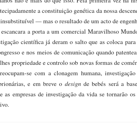
nos não é mais do que isso. Pela primeira vez na his
ecipadamente a constituição genética da nossa descend
insubstituível — mas o resultado de um acto de engenh
escancara a porta a um comercial Maravilhoso Mundo
igação científica já deram o salto que as coloca para
Congresso e nos meios de comunicação quando patentea
-lhes propriedade e controlo sob novas formas de comér
preocupam-se com a clonagem humana, investigação d
brionárias, e em breve o
design
de bebés será a base
 as empresas de investigação da vida se tornarão os 
ivo.