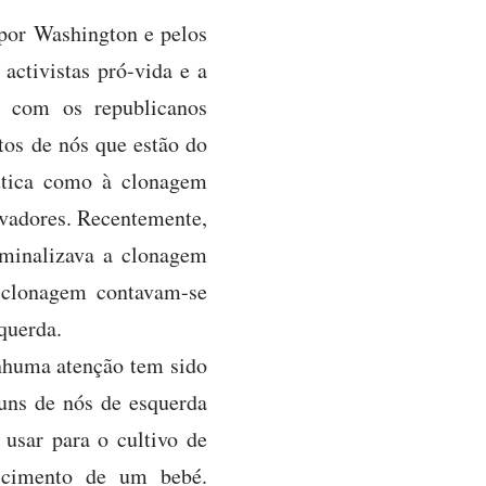
 por Washington e pelos
activistas pró-vida e a
s, com os republicanos
tos de nós que estão do
utica como à clonagem
rvadores. Recentemente,
riminalizava a clonagem
i-clonagem contavam-se
squerda.
nhuma atenção tem sido
uns de nós de esquerda
usar para o cultivo de
ascimento de um bebé.