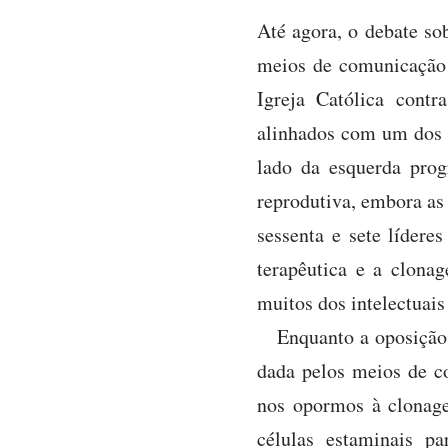
Até agora, o debate so
meios de comunicação c
Igreja Católica contr
alinhados com um dos l
lado da esquerda pro
reprodutiva, embora as
sessenta e sete lídere
terapêutica e a clona
muitos dos intelectuais
Enquanto a oposição
dada pelos meios de c
nos opormos à clonage
células estaminais p