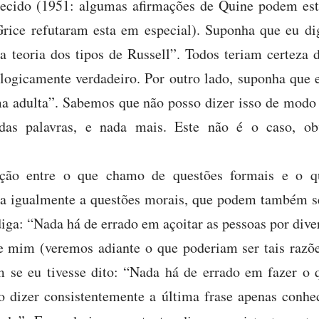
hecido (1951: algumas afirmações de Quine podem est
rice refutaram esta em especial). Suponha que eu di
a teoria dos tipos de Russell”. Todos teriam certeza 
 logicamente verdadeiro. Por outro lado, suponha que 
ma adulta”. Sabemos que não posso dizer isso de modo
 das palavras, e nada mais. Este não é o caso, ob
tinção entre o que chamo de questões formais e o 
ica igualmente a questões morais, que podem também se
iga: “Nada há de errado em açoitar as pessoas por dive
e mim (veremos adiante o que poderiam ser tais razõ
m se eu tivesse dito: “Nada há de errado em fazer o 
 dizer consistentemente a última frase apenas conhec