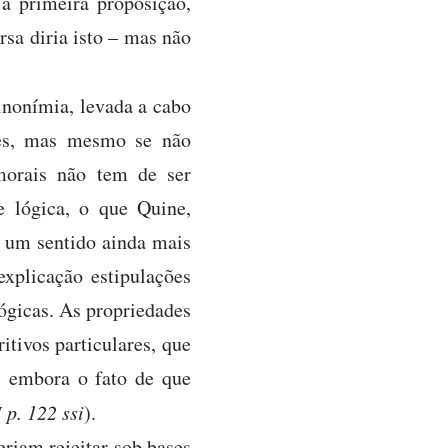
e
a primeira proposição,
sa diria isto – mas não
sinonímia, levada a cabo
ões, mas mesmo se não
 morais não tem de ser
 lógica, o que Quine,
m um sentido ainda mais
explicação estipulações
ógicas. As propriedades
itivos particulares, que
a, embora o fato de que
p. 122 ssi
).
riam rejeitar sob bases