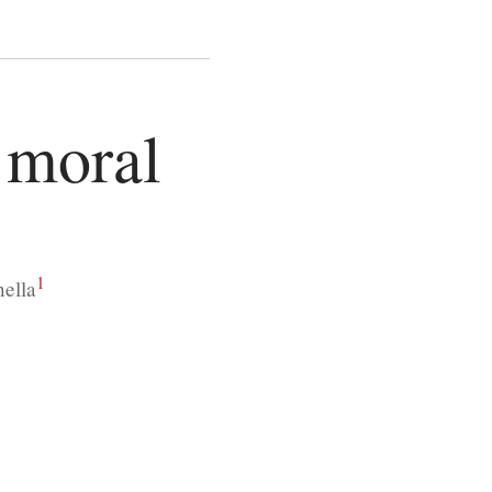
a moral
1
ella