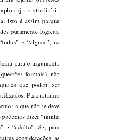
mplo cujo contraditório
a. Isto é assim porque
ades puramente lógicas,
“todos” e “alguns”, na
ância para o argumento
questões formais), não
aquelas que podem ser
utilizados. Para retomar
ermos o que não se deve
ão podemos dizer “minha
” e “adulto”. Se, para
outras considerações, as