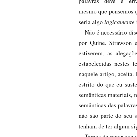
palavras “deve” e “err
mesmo que pensemos que
seria algo
logicamente
Não é necessário dis
por Quine. Strawson 
estiverem, as alegaçõ
estabelecidas nestes
naquele artigo, aceita
estrito do que eu sust
semânticas materiais, 
semânticas das palavras
não são parte do seu s
tenham de ter algum sig
Temos de notar que 