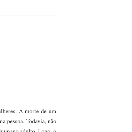
ulheres. A morte de um
ma pessoa. Todavia, não
r humano adulto. Logo, o