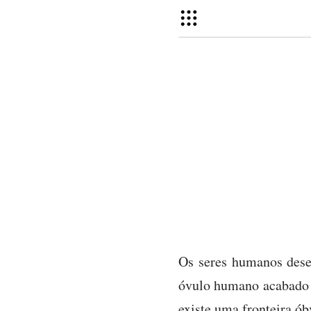
Os seres humanos dese
óvulo humano acabado d
existe uma fronteira ób