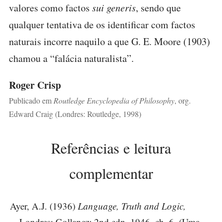
valores como factos
sui generis
, sendo que
qualquer tentativa de os identificar com factos
naturais incorre naquilo a que G. E. Moore (1903)
chamou a “falácia naturalista”.
Roger Crisp
Publicado em
Routledge Encyclopedia of Philosophy
, org.
Edward Craig (Londres: Routledge, 1998)
Referências e leitura
complementar
Ayer, A.J. (1936)
Language, Truth and Logic,
Londres: Gollancz; 2nd edn, 1946, ch. 6. (Uma