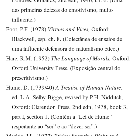
das primeiras defesas do emotivismo, muito
influente.)
Foot, P.F. (1978)
Virtues and Vices,
Oxford:
Blackwell, esp. ch. 8. (Colectânea de ensaios de
uma influente defensora do naturalismo ético.)
Hare, R.M. (1952)
The Language of Morals,
Oxford:
Oxford University Press. (Exposição central do
prescritivismo.)
Hume, D. (1739/40)
A Treatise of Human Nature,
ed. L.A. Selby-Bigge, revised by P.H. Nidditch,
Oxford: Clarendon Press, 2nd edn, 1978, book 3,
part I, section 1. (Contém a “Lei de Hume”
respeitante ao “ser” e ao “dever ser”.)
Mackie, J.L. (1977)
Ethics: Inventing Right and