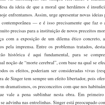
efesa da ideia de que a moral que herdámos é insufic
oje enfrentamos. Assim, urge apresentar novas ideias 
da contemporânea — e é isso precisamente que faz o 
uito precisas para a instituição de novos preceitos mor
ça com a exposição de um dilema ético concreto, a
os pela imprensa. Entre os problemas tratados, desta
ção histórica é aqui fundamental, para se compree
tual noção de “morte cerebral”, com base na qual se efe
odos os efeitos, poderiam ser consideradas vivas (res
ura de Singer tem sempre um efeito libertador, pois ofe
em dramatismos, os preconceitos com que nos habituám
ue vale a pena sublinhar nesta obra. Em primeiro
e se advinha nas entrelinhas. Singer está preocupado c