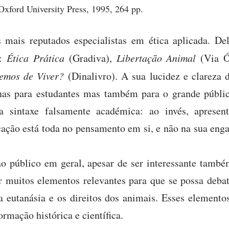
Oxford University Press, 1995, 264 pp.
 mais reputados especialistas em ética aplicada. De
s:
Ética Prática
(Gradiva),
Libertação Animal
(Via Ó
mos de Viver?
(Dinalivro). A sua lucidez e clareza 
as para estudantes mas também para o grande públi
 sintaxe falsamente académica: ao invés, apresen
icação está toda no pensamento em si, e não na sua eng
ao público em geral, apesar de ser interessante também
or muitos elementos relevantes para que se possa debat
 eutanásia e os direitos dos animais. Esses elemento
ormação histórica e científica.