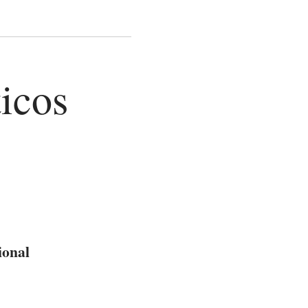
icos
ional