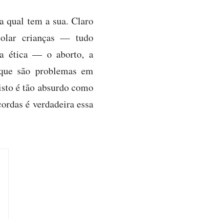
a qual tem a sua. Claro
iolar crianças — tudo
da ética — o aborto, a
rque são problemas em
 isto é tão absurdo como
cordas é verdadeira essa