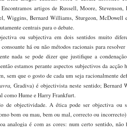
a. Encontramos artigos de Russell, Moore, Stevenson,
l, Wiggins, Bernard Williams, Sturgeon, McDowell 
lutamente centrais para o debate.
jectiva ou subjectiva em dois sentidos muito difer
a consoante há ou não métodos racionais para resolver
ente nada se pode dizer que justifique a condenação 
, então estamos perante aspectos subjectivos da acção
um, sem que o gosto de cada um seja racionalmente de
lavra,
Gradiva) é objectivista neste sentido; Bernard W
al como Hume e Harry Frankfurt.
o de objectividade. A ética pode ser objectiva ou s
omo bom ou mau, bem ou mal, correcto ou incorrecto)
a analogia é com as cores: num certo sentido, não