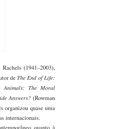
s Rachels (1941–2003),
autor de
The End of Life:
m Animals: The Moral
ide Answers?
(Rowman
ls organizou quase uma
s internacionais.
contemporâneo quanto à