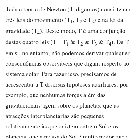
Toda a teoria de Newton (T, digamos) consiste em
três leis do movimento (T
, T
e T
) e na lei da
1
2
3
gravidade (T
). Deste modo, T é uma conjunção
4
destas quatro leis (T = T
& T
& T
& T
). De T
1
2
3
4
em si, no entanto, não podemos derivar quaisquer
consequências observáveis que digam respeito ao
sistema solar. Para fazer isso, precisamos de
acrescentar a T diversas hipóteses auxiliares: por
exemplo, que nenhumas forças além das
gravitacionais agem sobre os planetas, que as
atracções interplanetárias são pequenas
relativamente às que existem entre o Sol e os
planetas, que a massa do Sol é muito maior que a