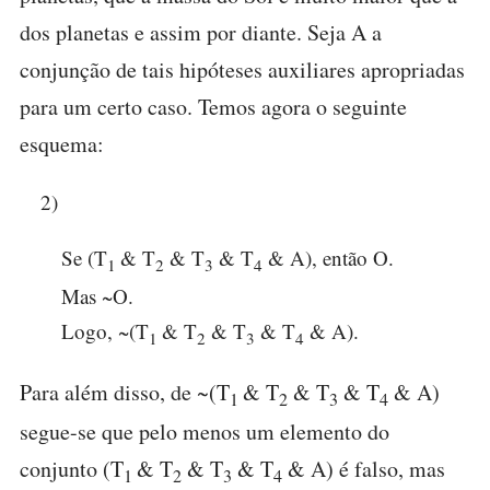
dos planetas e assim por diante. Seja A a
conjunção de tais hipóteses auxiliares apropriadas
para um certo caso. Temos agora o seguinte
esquema:
2)
Se (T
& T
& T
& T
& A), então O.
1
2
3
4
Mas ~O.
Logo, ~(T
& T
& T
& T
& A).
1
2
3
4
Para além disso, de ~(T
& T
& T
& T
& A)
1
2
3
4
segue-se que pelo menos um elemento do
conjunto (T
& T
& T
& T
& A) é falso, mas
1
2
3
4