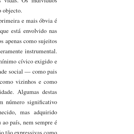
 vidas. Os indivíduos
 objecto.
 primeira e mais óbvia é
que está envolvido nas
mos apenas como sujeitos
meramente instrumental.
mínimo cívico exigido e
ade social — como pais
 como vizinhos e como
idade. Algumas destas
m número significativo
hecido, mas adquirido
u ao país, nem sempre é
ão tão expressivas como