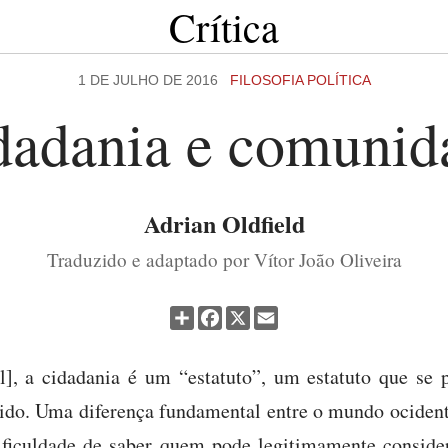
Crítica
1 DE JULHO DE 2016
FILOSOFIA POLÍTICA
dadania e comunid
Adrian Oldfield
Traduzido e adaptado por Vítor João Oliveira
Partilhar
Facebook
X
Email
l], a cidadania é um “estatuto”, um estatuto que se 
tido. Uma diferença fundamental entre o mundo ociden
dificuldade de saber quem pode legitimamente consid