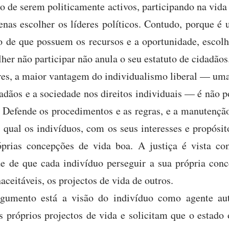
 o de serem politicamente activos, participando na vid
nas escolher os líderes políticos. Contudo, porque é 
o de que possuem os recursos e a oportunidade, escol
lher não participar não anula o seu estatuto de cidadãos
res, a maior vantagem do individualismo liberal — uma
dadãos e a sociedade nos direitos individuais — é não p
. Defende os procedimentos e as regras, e a manutenç
o qual os indivíduos, com os seus interesses e propósi
óprias concepções de vida boa. A justiça é vista c
de de que cada indivíduo perseguir a sua própria co
aceitáveis, os projectos de vida de outros.
argumento está a visão do indivíduo como agente au
 próprios projectos de vida e solicitam que o estado 