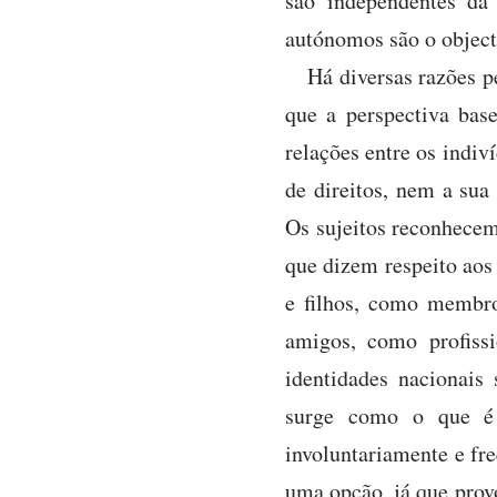
são independentes da
autónomos são o objecto
Há diversas razões p
que a perspectiva bas
relações entre os indiv
de direitos, nem a sua
Os sujeitos reconhecem
que dizem respeito ao
e filhos, como membr
amigos, como profiss
identidades nacionais
surge como o que é “
involuntariamente e fr
uma opção, já que prov