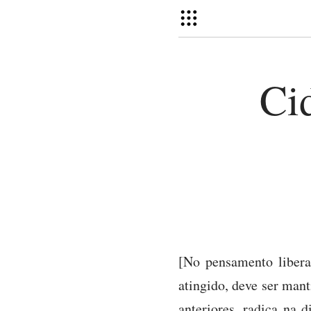
Ci
[No pensamento libera
atingido, deve ser man
anteriores, radica na 