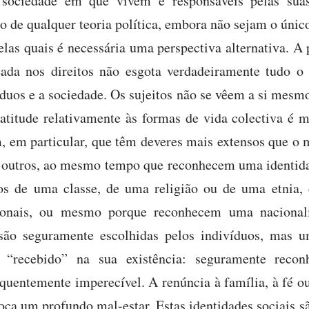
 sociedade em que vivem e responsáveis pelas suas
 de qualquer teoria política, embora não sejam o único
elas quais é necessária uma perspectiva alternativa. A
eada nos direitos não esgota verdadeiramente tudo o 
íduos e a sociedade. Os sujeitos não se vêem a si mes
 atitude relativamente às formas de vida colectiva é 
, em particular, que têm deveres mais extensos que o 
s outros, ao mesmo tempo que reconhecem uma identid
os de uma classe, de uma religião ou de uma etnia,
ionais, ou mesmo porque reconhecem uma nacional
 são seguramente escolhidas pelos indivíduos, mas u
recebido” na sua existência: seguramente recon
equentemente imperecível. A renúncia à família, à fé o
oca um profundo mal-estar. Estas identidades sociais s