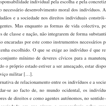
ponsabilidade individual pela escolha e pela concreti
 o necessário desenvolvimento moral dos indivíduos. A
dadãos e a sociedade nos direitos individuais constró
gentes. Mas enquanto as formas de vida colectiva, p
es de classe e nação, não integrarem de forma substant
ão encaradas por este como instrumentos necessários p
tenha escolhido. O que se exige ao indivíduo é que r
conjunto mínimo de deveres cívicos para a manutenç
o o próprio estado estiver a ser ameaçado, estar disp
viço militar […].
rnativa de relacionamento entre os indivíduos e a socie
dar-se ao facto de, no mundo ocidental, os indivíd
s de direitos e como agentes autónomos, no sentido 