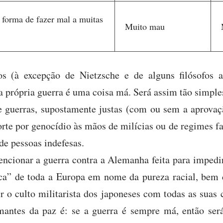
forma de fazer mal a muitas
Muito mau
os (à excepção de Nietzsche e de alguns filósofos an
 própria guerra é uma coisa má. Será assim tão simple
e guerras, supostamente justas (com ou sem a aprovaç
rte por genocídio às mãos de milícias ou de regimes f
de pessoas indefesas.
ionar a guerra contra a Alemanha feita para impedir
ica” de toda a Europa em nome da pureza racial, bem 
ir o culto militarista dos japoneses com todas as suas
antes da paz é: se a guerra é sempre má, então será