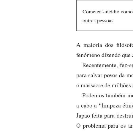
Cometer suicídio como 
outras pessoas
A maioria dos filósof
fenómeno dizendo que a
Recentemente, fez-s
para salvar povos da mo
o massacre de milhões 
Podemos também menc
a cabo a “limpeza étn
Japão feita para destru
O problema para os am