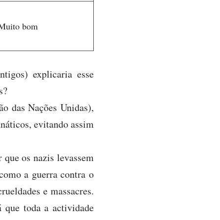
Muito bom
tigos) explicaria esse
s?
ão das Nações Unidas),
anáticos, evitando assim
 que os nazis levassem
como a guerra contra o
 crueldades e massacres.
 que toda a actividade