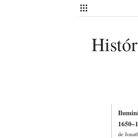
Histór
Ilumin
1650–
de Jonath