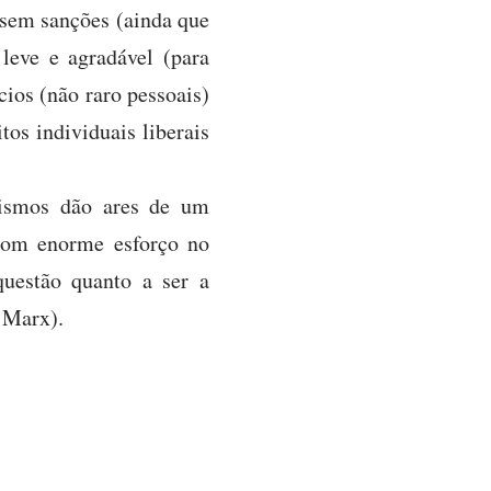
 sem sanções (ainda que
 leve e agradável (para
ios (não raro pessoais)
os individuais liberais
lismos dão ares de um
 com enorme esforço no
uestão quanto a ser a
 Marx).