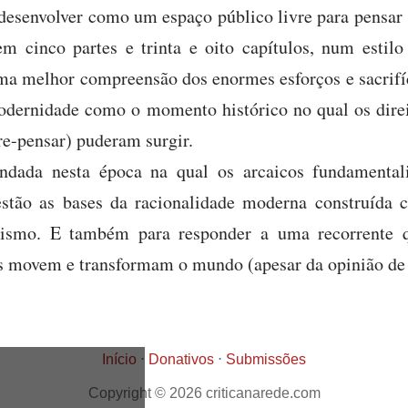
desenvolver como um espaço público livre para pensar
em cinco partes e trinta e oito capítulos, num estilo
ma melhor compreensão dos enormes esforços e sacrifíc
modernidade como o momento histórico no qual os direit
re-pensar) puderam surgir.
ndada nesta época na qual os arcaicos fundamenta
stão as bases da racionalidade moderna construída
nismo. E também para responder a uma recorrente q
eias movem e transformam o mundo (apesar da opinião de
Início
⋅
Donativos
⋅
Submissões
Copyright © 2026 criticanarede.com