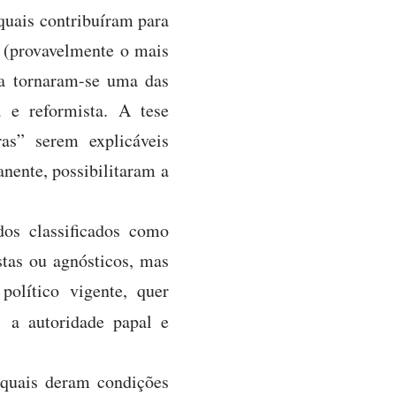
 quais contribuíram para
a (provavelmente o mais
sa tornaram-se uma das
ca e reformista. A tese
as” serem explicáveis
nente, possibilitaram a
dos classificados como
tas ou agnósticos, mas
político vigente, quer
: a autoridade papal e
s quais deram condições