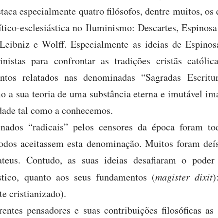
staca especialmente quatro filósofos, dentre muitos, os
ítico-esclesiástica no Iluminismo: Descartes, Espinos
 Leibniz e Wolff. Especialmente as ideias de Espino
inistas para confrontar as tradições cristãs católi
entos relatados nas denominadas “Sagradas Escritur
 a sua teoria de uma substância eterna e imutável ima
dade tal como a conhecemos.
nados “radicais” pelos censores da época foram to
odos aceitassem esta denominação. Muitos foram deís
teus. Contudo, as suas ideias desafiaram o poder 
ástico, quanto aos seus fundamentos (
magister dixit
)
e cristianizado).
rentes pensadores e suas contribuições filosóficas a