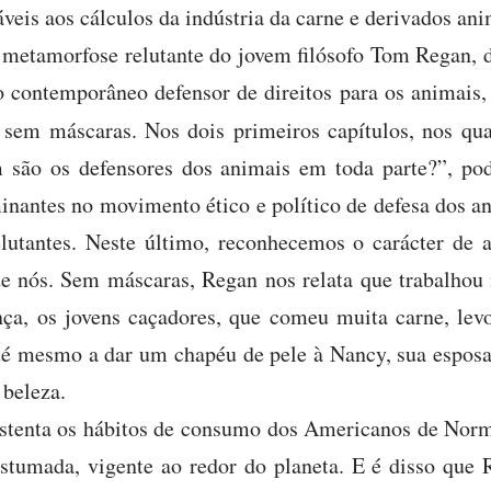
eis aos cálculos da indústria da carne e derivados ani
metamorfose relutante do jovem filósofo Tom Regan, d
o contemporâneo defensor de direitos para os animais
,
sem máscaras. Nos dois primeiros capítulos, nos qua
m são os defensores dos animais em toda parte?”, po
minantes no movimento ético e político de defesa dos a
utantes. Neste último, reconhecemos o carácter de
 nós. Sem máscaras, Regan nos relata que trabalhou 
ça, os jovens caçadores, que comeu muita carne, levo
té mesmo a dar um chapéu de pele à Nancy, sua esposa,
 beleza.
stenta os hábitos de consumo dos Americanos de Norm
tumada, vigente ao redor do planeta. E é disso que 