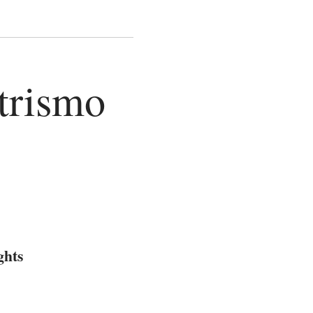
trismo
ghts