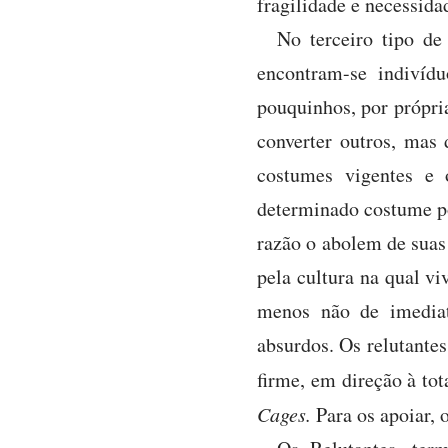
fragilidade e necessida
No terceiro tipo de
encontram-se indivíd
pouquinhos, por própria
converter outros, mas 
costumes vigentes e
determinado costume pod
razão o abolem de sua
pela cultura na qual v
menos não de imediat
absurdos. Os relutante
firme, em direção à to
Cages.
Para os apoiar, o