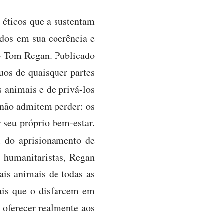
s éticos que a sustentam
idos em sua coerência e
no Tom Regan. Publicado
uos de quaisquer partes
s animais e de privá-los
 não admitem perder: os
r seu próprio bem-estar.
al do aprisionamento de
e humanitaristas, Regan
uais animais de todas as
ais que o disfarcem em
 oferecer realmente aos