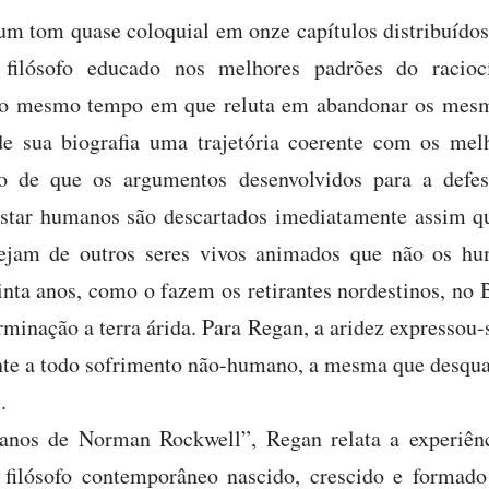
um tom quase coloquial em onze capítulos distribuídos
filósofo educado nos melhores padrões do raciocí
, ao mesmo tempo em que reluta em abandonar os mes
de sua biografia uma trajetória coerente com os melh
to de que os argumentos desenvolvidos para a defes
star humanos são descartados imediatamente assim qu
sejam de outros seres vivos animados que não os h
inta anos, como o fazem os retirantes nordestinos, no 
minação a terra árida. Para Regan, a aridez expressou-
nte a todo sofrimento não-humano, a mesma que desqual
.
anos de Norman Rockwell”, Regan relata a experiênc
ilósofo contemporâneo nascido, crescido e formado 