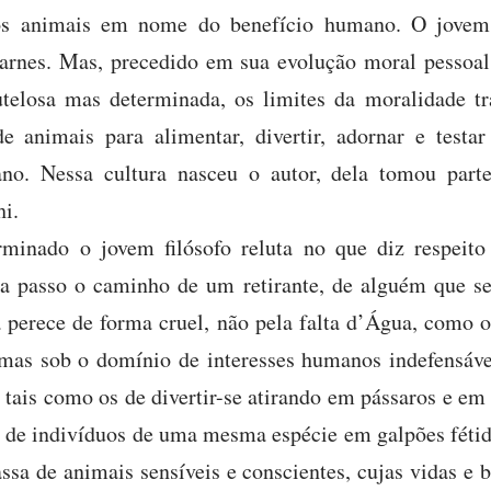
dos animais em nome do benefício humano. O jove
carnes. Mas, precedido em sua evolução moral pessoa
telosa mas determinada, os limites da moralidade tra
 animais para alimentar, divertir, adornar e testar
ano. Nessa cultura nasceu o autor, dela tomou part
hi.
minado o jovem filósofo reluta no que diz respeito
 a passo o caminho de um retirante, de alguém que se
a perece de forma cruel, não pela falta d’Água, como o
 mas sob o domínio de interesses humanos indefensáve
, tais como os de divertir-se atirando em pássaros e e
 de indivíduos de uma mesma espécie em galpões féti
sa de animais sensíveis e conscientes, cujas vidas e 