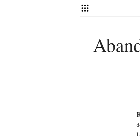
Aband
E
d
L