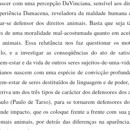
ascer com uma percepção DaVinciana, sensível aos di
xperiência Damacena, reveladora da maldade humana c
r-se defensor dos direitos animais. Basta que seja t
 de uma moralidade mal-acostumada quanto em aceit
 animais. Essa relutância nos faz questionar os m
lo, e a investigar as conseqüências do ato de satis
em-estar e da vida de outros seres sujeitos-de-uma-vid
anos nascem com uma espécie de convicção profunda e
 bem-estar de seres destituídos de linguagem e de pode
eriva um dos três tipos de carácter dos defensores dos
ulo (Paulo de Tarso), para se tornarem defensores do
nde impacto, que os coloque frente a frente com sua 
emais animais, por detrás das diferenças na aparênci