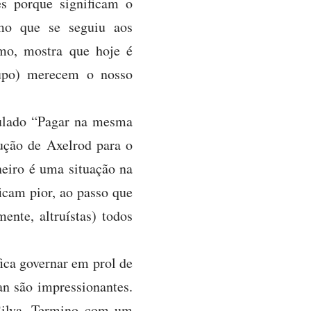
s porque significam o
smo que se seguiu aos
mo, mostra que hoje é
rupo) merecem o nosso
itulado “Pagar na mesma
lução de Axelrod para o
neiro é uma situação na
ficam pior, ao passo que
ente, altruístas) todos
fica governar em prol de
an são impressionantes.
Silva. Termino com um