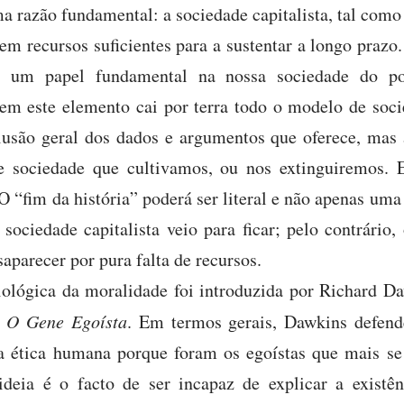
ma razão fundamental: a sociedade capitalista, tal co
em recursos suficientes para a sustentar a longo praz
a um papel fundamental na nossa sociedade do pon
em este elemento cai por terra todo o modelo de soci
usão geral dos dados e argumentos que oferece, mas 
sociedade que cultivamos, ou nos extinguiremos. E
O “fim da história” poderá ser literal e não apenas um
sociedade capitalista veio para ficar; pelo contrário
saparecer por pura falta de recursos.
iológica da moralidade foi introduzida por Richard D
l
O Gene Egoísta
. Em termos gerais, Dawkins defen
a ética humana porque foram os egoístas que mais s
ideia é o facto de ser incapaz de explicar a existê