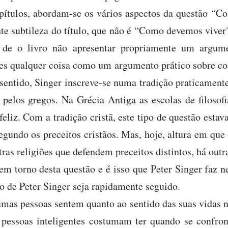
pítulos, abordam-se os vários aspectos da questão “C
nte subtileza do título, que não é “Como devemos viver
to de o livro não apresentar propriamente um argu
es qualquer coisa como um argumento prático sobre c
 sentido, Singer inscreve-se numa tradição praticament
 pelos gregos. Na Grécia Antiga as escolas de filosofi
eliz. Com a tradição cristã, este tipo de questão estava
gundo os preceitos cristãos. Mas, hoje, altura em que
as religiões que defendem preceitos distintos, há outra
em torno desta questão e é isso que Peter Singer faz ne
o de Peter Singer seja rapidamente seguido.
mas pessoas sentem quanto ao sentido das suas vidas n
s pessoas inteligentes costumam ter quando se confro