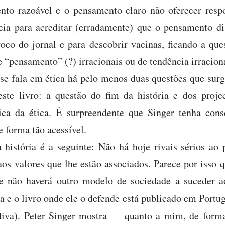
to razoável e o pensamento claro não oferecer respo
cia para acreditar (erradamente) que o pensamento di
roco do jornal e para descobrir vacinas, ficando a qu
 “pensamento” (?) irracionais ou de tendência irracion
se fala em ética há pelo menos duas questões que sur
ste livro: a questão do fim da história e dos projec
ica da ética. É surpreendente que Singer tenha cons
 forma tão acessível.
 história é a seguinte: Não há hoje rivais sérios ao
 aos valores que lhe estão associados. Parece por isso 
e não haverá outro modelo de sociedade a suceder ao 
 e o livro onde ele o defende está publicado em Portug
diva). Peter Singer mostra — quanto a mim, de forma