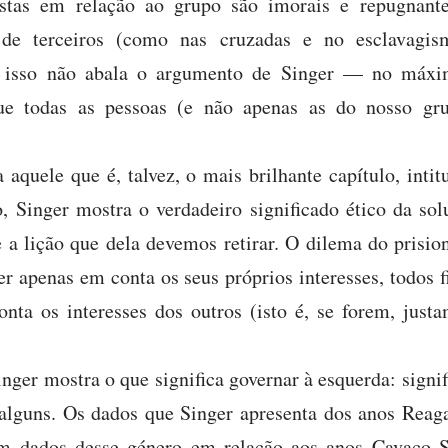
ístas em relação ao grupo são imorais e repugnante
de terceiros (como nas cruzadas e no esclavagi
 isso não abala o argumento de Singer — no máxi
que todas as pessoas (e não apenas as do nosso g
 aquele que é, talvez, o mais brilhante capítulo, int
, Singer mostra o verdadeiro significado ético da so
e a lição que dela devemos retirar. O dilema do prisio
er apenas em conta os seus próprios interesses, todos 
nta os interesses dos outros (isto é, se forem, justam
inger mostra o que significa governar à esquerda: signi
alguns. Os dados que Singer apresenta dos anos Reag
am dados desse género em relação aos anos Cavaco 