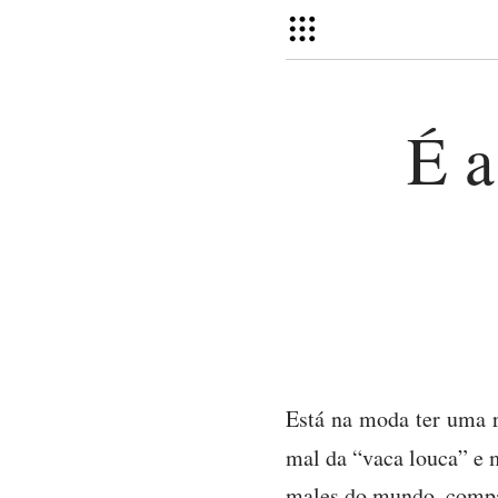
É a
Está na moda ter uma r
mal da “vaca louca” e
males do mundo, compará