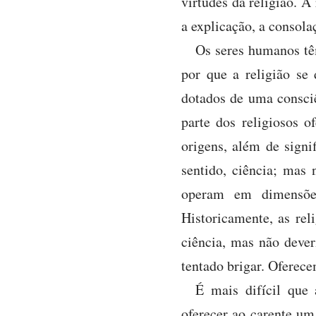
virtudes da religião. A
a explicação, a consol
Os seres humanos têm
por que a religião se
dotados de uma consci
parte dos religiosos 
origens, além de signi
sentido, ciência; mas
operam em dimensões 
Historicamente, as re
ciência, mas não dever
tentado brigar. Oferec
É mais difícil que 
oferecer ao carente u