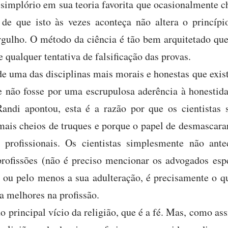
simplório em sua teoria favorita que ocasionalmente c
o de que isto às vezes aconteça não altera o princí
gulho. O método da ciência é tão bem arquitetado que
 qualquer tentativa de falsificação das provas.
de uma das disciplinas mais morais e honestas que exis
e não fosse por uma escrupulosa aderência à honestid
ndi apontou, esta é a razão por que os cientistas 
ais cheios de truques e porque o papel de desmascara
es profissionais. Os cientistas simplesmente não ant
profissões (não é preciso mencionar os advogados es
s, ou pelo menos a sua adulteração, é precisamente o q
na melhores na profissão.
do principal vício da religião, que é a fé. Mas, como as