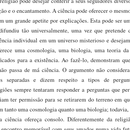
 religião pode desejar conferir a seus seguidores diverso
ação e o encantamento. A ciência pode oferecer o mesmo
 um grande apetite por explicações. Esta pode ser um
 difundiu tão universalmente, uma vez que pretende 
ência individual em um universo misterioso e desejam
oferece uma cosmologia, uma biologia, uma teoria da
ficados para a existência. Ao fazê-lo, demonstram que
 não passa de má ciência. O argumento não considera 
separadas e dizem respeito a tipos de pergunta
ligiões sempre tentaram responder a perguntas que pe
iam ter permissão para se retirarem do terreno em q
em tanto uma cosmologia quanto uma biologia; todavia, 
a ciência ofereça consolo. Diferentemente da religi
m encontro memorável com seus amados numa vida fut