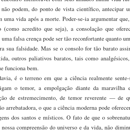
 não podem, do ponto de vista científico, antecipar
 uma vida após a morte. Poder-se-ia argumentar que,
o (como acredito que seja), a consolação que ofer
 uma falsa crença pode ser tão reconfortante quanto um
ra sua falsidade. Mas se o consolo for tão barato assi
tida, outros paliativos baratos, tais como analgésicos
que funciona bem.
avia, é o terreno em que a ciência realmente sente-
brigam o temor, a empolgação diante da maravilha e
ação de estremecimento, de temor reverente — de q
o arrebatadora, o que a ciência moderna pode oferecer
ens dos santos e místicos. O fato de que o sobrenat
 nossa compreensão do universo e da vida, não dimin