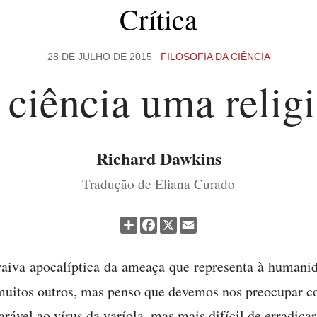
Crítica
28 DE JULHO DE 2015
FILOSOFIA DA CIÊNCIA
 ciência uma relig
Richard Dawkins
Tradução de Eliana Curado
Partilhar
Facebook
X
Email
aiva apocalíptica da ameaça que representa à humani
 muitos outros, mas penso que devemos nos preocupar 
vel ao vírus da varíola, mas mais difícil de erradicar