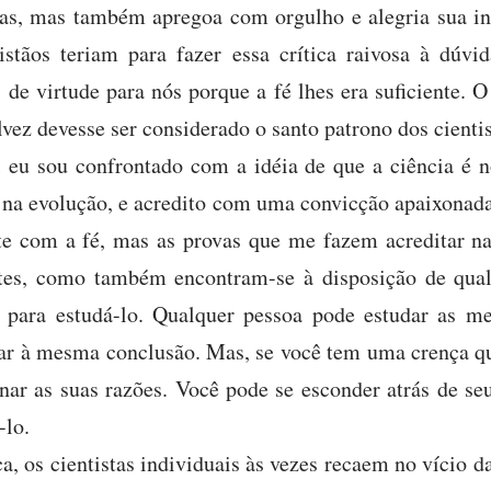
as, mas também apregoa com orgulho e alegria sua in
istãos teriam para fazer essa crítica raivosa à dúv
de virtude para nós porque a fé lhes era suficiente. 
alvez devesse ser considerado o santo patrono dos cientis
 eu sou confrontado com a idéia de que a ciência é n
 na evolução, e acredito com uma convicção apaixonada
nte com a fé, mas as provas que me fazem acreditar n
tes, como também encontram-se à disposição de qua
 para estudá-lo. Qualquer pessoa pode estudar as m
ar à mesma conclusão. Mas, se você tem uma crença qu
nar as suas razões. Você pode se esconder atrás de seu
-lo.
ca, os cientistas individuais às vezes recaem no vício d