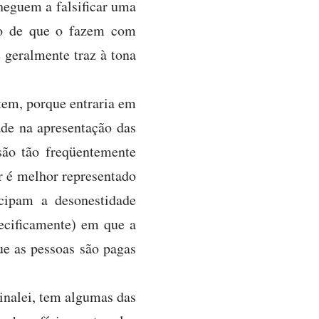
heguem a falsificar uma
pio de que o fazem com
 geralmente traz à tona
tem, porque entraria em
ade na apresentação das
são tão freqüentemente
r é melhor representado
ecipam a desonestidade
pecificamente) em que a
ue as pessoas são pagas
sinalei, tem algumas das