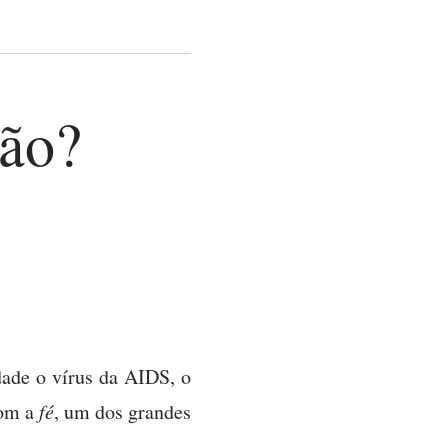
ião?
dade o vírus da AIDS, o
com a
fé
, um dos grandes
.