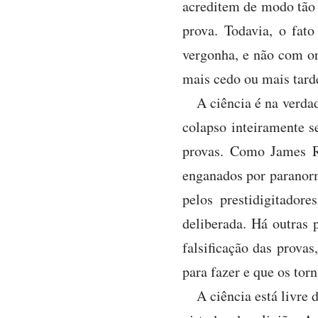
acreditem de modo tão 
prova. Todavia, o fat
vergonha, e não com or
mais cedo ou mais tarde
A ciência é na verda
colapso inteiramente s
provas. Como James Ra
enganados por paranorm
pelos prestidigitador
deliberada. Há outras 
falsificação das prova
para fazer e que os tor
A ciência está livre 