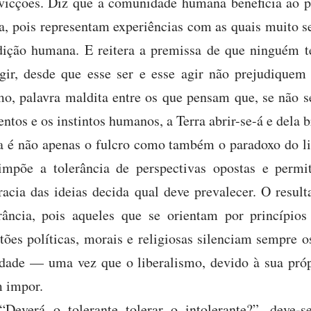
nvicções. Diz que a comunidade humana beneficia ao p
da, pois representam experiências com as quais muito 
ição humana. E reitera a premissa de que ninguém te
ir, desde que esse ser e esse agir não prejudiquem t
smo, palavra maldita entre os que pensam que, se não 
ntos e os instintos humanos, a Terra abrir-se-á e dela 
a é não apenas o fulcro como também o paradoxo do li
impõe a tolerância de perspectivas opostas e permit
cia das ideias decida qual deve prevalecer. O resul
rância, pois aqueles que se orientam por princípios 
tões políticas, morais e religiosas silenciam sempre o
dade — uma vez que o liberalismo, devido à sua próp
 impor.
“Deverá o tolerante tolerar o intolerante?”, deve-