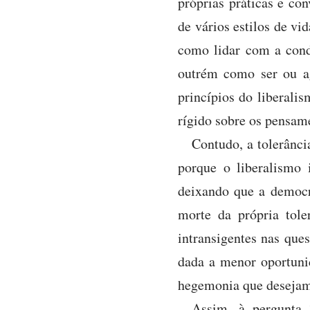
próprias práticas e co
de vários estilos de vi
como lidar com a cond
outrém como ser ou ag
princípios do liberali
rígido sobre os pensame
Contudo, a tolerânci
porque o liberalismo 
deixando que a democra
morte da própria tole
intransigentes nas ques
dada a menor oportuni
hegemonia que desejam
Assim, à pergunta 