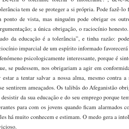
erância tem de se proteger a si própria. Pode fazê-lo
ponto de vista, mas ninguém pode obrigar os outro
argumentação; a única obrigação, o raciocínio honesto.
ado da educação é a tolerância”, e tinha razão: pod
ciocínio imparcial de um espírito informado favorecerá
fenómeno psicologicamente interessante, porque é sin
que, se pudessem, nos obrigariam a agir em conformi
r estar a tentar salvar a nossa alma, mesmo contra a
 se sentirem ameaçados. Os talibãs do Afeganistão obr
 a desistir da sua educação e do seu emprego porque te
erantes para com os jovens quando ficam alarmados c
eles há muito conhecem e estimam. O medo gera a intole
vicioso.