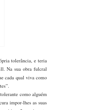
ria tolerância, e teria
ll. Na sua obra fulcral
ue cada qual viva como
tes”.
ntolerante como alguém
cura impor-lhes as suas