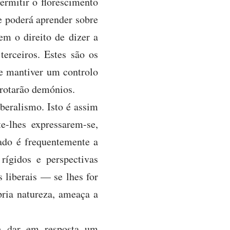
ermitir o florescimento
se poderá aprender sobre
m o direito de dizer a
erceiros. Estes são os
se mantiver um controlo
brotarão demónios.
beralismo. Isto é assim
e-lhes expressarem-se,
tado é frequentemente a
rígidos e perspectivas
s liberais — se lhes for
ria natureza, ameaça a
se dar em resposta um